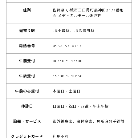
住所
佐賀県 小城市三日月町長神田2171番地
６ メディカルモールおぎ内
最寄り駅
JR小城駅、JR久保田駅
電話番号
0952-37-0717
午前受付
08:30 ～ 13:00
午後受付
15:00 ～ 18:30
午前のみ受付
木曜日・土曜日
休診日
日曜日・祝日・お盆・年末年始
設備・サービス
紫外線療法、液体窒素、局所麻酔手術等
クレジットカード
利用不可